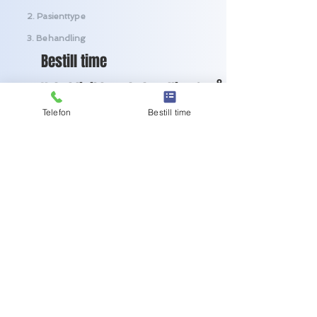
2. Pasienttype
3. Behandling
Bestill time
Velg klinikk og behandling for å
gå videre
Telefon
Bestill time
Velg klinikk
Ny eller oppfølgende
behandling?