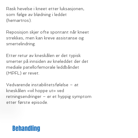
Rask hevelse i kneet etter luksasjonen,
som følge av blødning i leddet
(hemartros).
Reposisjon skjer ofte spontant når kneet
strekkes, men kan kreve assistanse og
smertelindring.
Etter retur av kneskålen er det typisk
smerter på innsiden av kneleddet der det
mediale patellofemorale leddbåndet
(MPFL) er revet.
Vedvarende instabilitetsfølelse – at
kneskålen «vil hoppe ut» ved
retningsendringer – er et hyppig symptom
etter første episode.
Behandling