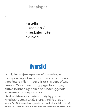
Kneplager
›
Patella
luksasjon /
Kneskålen ute
av ledd
Oversikt
Patellaluksasjon oppstår når kneskålen
forskyver seg ut av sitt normale spor – den
trochleære rillen – og glir ut til siden, oftest
lateralt. Tilstanden er hyppigst hos unge,
aktive kvinner og peker på underliggende
anatomisk predisposisjon.
Risikofaktorer inkluderer høytliggende
kneskål (patella alta), grunt trochlea-spor,
svak VMO-muskel (vastus medialis obliquus),
stor Q-vinkel og ligamentær hyperlaksitet. En