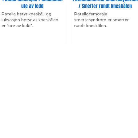
ute av ledd
/ Smerter rundt kneskålen
Patella betyr kneskål, og
Patellofemorale
luksasjon betyr at kneskålen
smertesyndrom er smerter
er "ute av ledd".
rundt kneskålen.