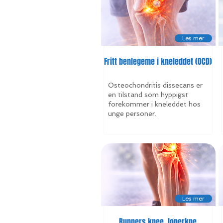
Les mer
Fritt benlegeme i kneleddet (OCD)
Osteochondritis dissecans er
en tilstand som hyppigst
forekommer i kneleddet hos
unge personer.
Les mer
Runners knee, løperkne