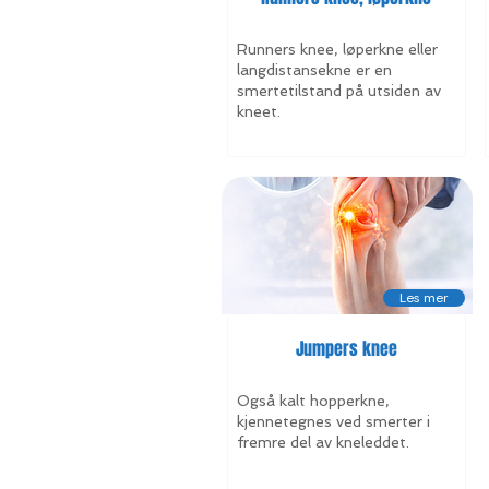
Runners knee, løperkne eller
langdistansekne er en
smertetilstand på utsiden av
kneet.
Les mer
Jumpers knee
Også kalt hopperkne,
kjennetegnes ved smerter i
fremre del av kneleddet.