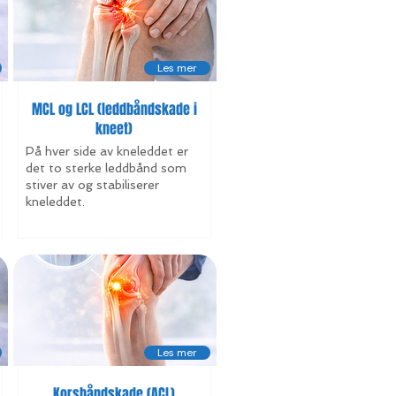
Les mer
MCL og LCL (leddbåndskade i
kneet)
På hver side av kneleddet er
det to sterke leddbånd som
stiver av og stabiliserer
kneleddet.
Les mer
Korsbåndskade (ACL)