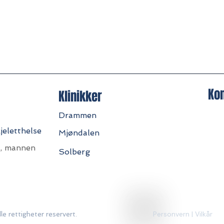
Ko
Klinikker
Drammen
jeletthelse
Mjøndalen
r, mannen
Solberg
Personvern | Vilkår
e rettigheter reservert.