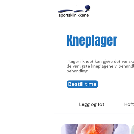
OM OSS
B
Kneplager
Plager i kneet kan gjøre det vanske
de vanligste kneplagene vi behandl
behandling.
Bestill time
Legg og fot
Hof