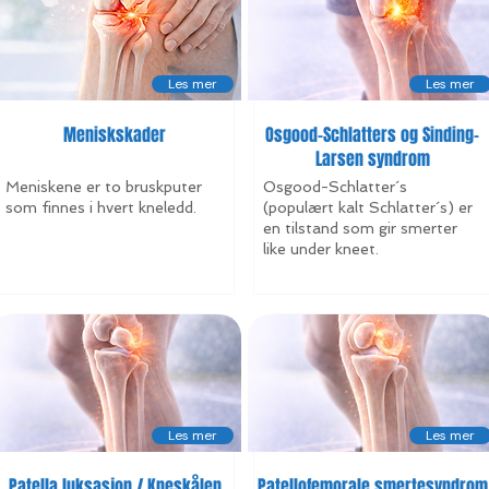
Les mer
Les mer
Meniskskader
Osgood-Schlatters og Sinding-
Larsen syndrom
Meniskene er to bruskputer
Osgood-Schlatter´s
som finnes i hvert kneledd.
(populært kalt Schlatter´s) er
en tilstand som gir smerter
like under kneet.
Les mer
Les mer
Patella luksasjon / Kneskålen
Patellofemorale smertesyndrom