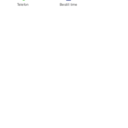
Telefon
Bestill time
Velg klinikk
Ny eller oppfølgende
behandling?
Type behandling
Bestill time