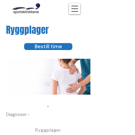
Ryggplager
Bestill time
›
Diagnoser ›
Ryggplager