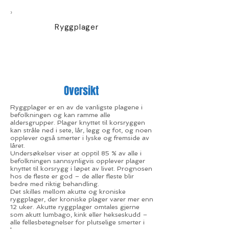
›
Ryggplager
Oversikt
Ryggplager er en av de vanligste plagene i
befolkningen og kan ramme alle
aldersgrupper. Plager knyttet til korsryggen
kan stråle ned i sete, lår, legg og fot, og noen
opplever også smerter i lyske og fremside av
låret.
Undersøkelser viser at opptil 85 % av alle i
befolkningen sannsynligvis opplever plager
knyttet til korsrygg i løpet av livet. Prognosen
hos de fleste er god – de aller fleste blir
bedre med riktig behandling.
Det skilles mellom akutte og kroniske
ryggplager, der kroniske plager varer mer enn
12 uker. Akutte ryggplager omtales gjerne
som akutt lumbago, kink eller hekseskudd –
alle fellesbetegnelser for plutselige smerter i