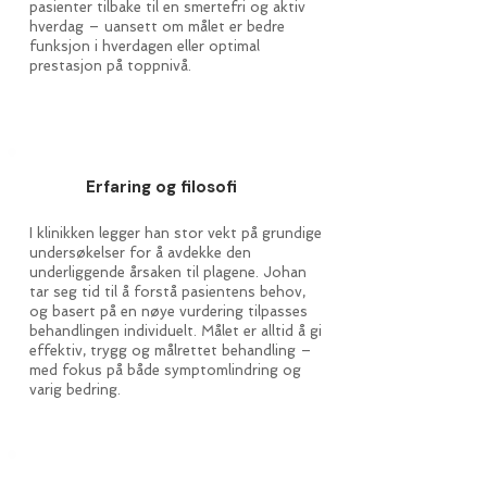
pasienter tilbake til en smertefri og aktiv
hverdag – uansett om målet er bedre
funksjon i hverdagen eller optimal
prestasjon på toppnivå.
Erfaring og filosofi
I klinikken legger han stor vekt på grundige
undersøkelser for å avdekke den
underliggende årsaken til plagene. Johan
tar seg tid til å forstå pasientens behov,
og basert på en nøye vurdering tilpasses
behandlingen individuelt. Målet er alltid å gi
effektiv, trygg og målrettet behandling –
med fokus på både symptomlindring og
varig bedring.