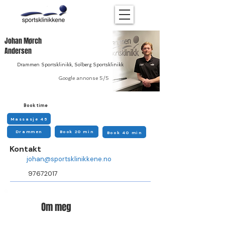
Johan Mørch
Andersen
Drammen Sportsklinikk, Solberg Sportsklinikk
Google annonse 5/5
Book time
Massasje 45
Mjøndalen
Book 20 min
Drammen
Solberg
Massasje 30
Massasje 60
Book 40 min
Kiroprakto
r
Kontakt
johan@sportsklinikkene.no
97672017​
Om meg