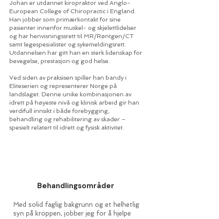
Johan er utdannet kiropraktor ved Anglo-
European College of Chiropractic i England.
Han jobber som primærkontakt for sine
pasienter innenfor muskel- og skjelettlidelser
og har henvisningssrett til MR/Røntgen/CT
samt legespesialister og sykemeldingsrett.
Utdannelsen har gitt han en sterk lidenskap for
bevegelse, prestasjon og god helse.
Ved siden av praksisen spiller han bandy i
Eliteserien og representerer Norge på
landslaget. Denne unike kombinasjonen av
idrett på høyeste nivå og klinisk arbeid gir han
verdifull innsikt i både forebygging,
behandling og rehabilitering av skader –
spesielt relatert til idrett og fysisk aktivitet.
Behandlingsområder
Med solid faglig bakgrunn og et helhetlig
syn på kroppen, jobber jeg for å hjelpe