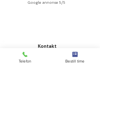
Google annonse 5/5
Kontakt
Telefon
Bestill time
Schwartz gate 6, 3043 Drammen, Norge
Jobber på følgende klinikk:
Drammen Sportsklinikk, Solberg
Sportsklinikk