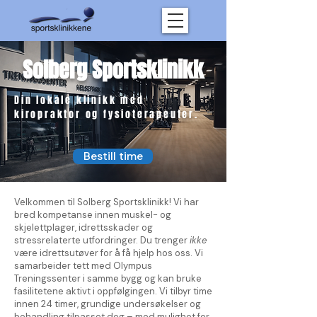
Solberg Sportsklinikk
Din lokale klinikk med
kiropraktor og fysioterapeuter.
Bestill time
Velkommen til Solberg Sportsklinikk! Vi har
bred kompetanse innen muskel- og
skjelettplager, idrettsskader og
stressrelaterte utfordringer. Du trenger
ikke
være idrettsutøver for å få hjelp hos oss. Vi
samarbeider tett med Olympus
Treningssenter i samme bygg og kan bruke
fasilitetene aktivt i oppfølgingen. Vi tilbyr time
innen 24 timer, grundige undersøkelser og
behandling tilpasset deg – med mulighet for