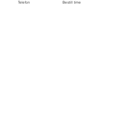
Telefon
Bestill time
Steffen Skancke
Lars-Henrik Holmsen
Manuellterapeut
Fysioterapeut
🗓️ Bestill time
🗓️ Bestill time
Johan Mørch Andersen
Svava Thomsen
Kiropraktor
Fysioterapeut
🗓️ Bestill time
🗓️ Bestill time