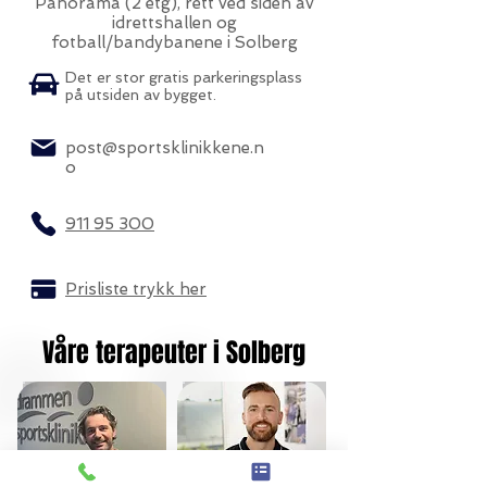
Panorama (2 etg), rett ved siden av
idrettshallen og
fotball/bandybanene i Solberg
Det er stor gratis parkeringsplass
på utsiden av bygget.
post@sportsklinikkene.n
o
911 95 300
Prisliste trykk her
Våre terapeuter i Solberg